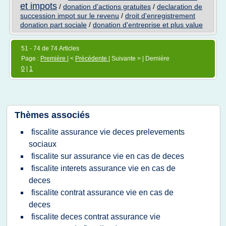
et impots
/
donation d'actions gratuites
/
declaration de
succession impot sur le revenu
/
droit d'enregistrement
donation part sociale
/
donation d'entreprise et plus value
51 - 74 de 74 Articles
Page :
Première
| <
Précédente
| Suivante > | Dernière
0
|
1
Thèmes associés
fiscalite assurance vie deces prelevements
sociaux
fiscalite sur assurance vie en cas de deces
fiscalite interets assurance vie en cas de
deces
fiscalite contrat assurance vie en cas de
deces
fiscalite deces contrat assurance vie