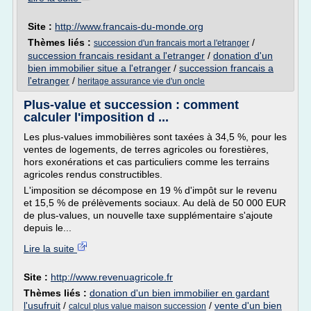
Site :
http://www.francais-du-monde.org
Thèmes liés :
/
succession d'un francais mort a l'etranger
succession francais residant a l'etranger
/
donation d'un
bien immobilier situe a l'etranger
/
succession francais a
l'etranger
/
heritage assurance vie d'un oncle
Plus-value et succession : comment
calculer l'imposition d ...
Les plus-values immobilières sont taxées à 34,5 %, pour les
ventes de logements, de terres agricoles ou forestières,
hors exonérations et cas particuliers comme les terrains
agricoles rendus constructibles.
L'imposition se décompose en 19 % d'impôt sur le revenu
et 15,5 % de prélèvements sociaux. Au delà de 50 000 EUR
de plus-values, un nouvelle taxe supplémentaire s'ajoute
depuis le...
Lire la suite
Site :
http://www.revenuagricole.fr
Thèmes liés :
donation d'un bien immobilier en gardant
l'usufruit
/
/
vente d'un bien
calcul plus value maison succession