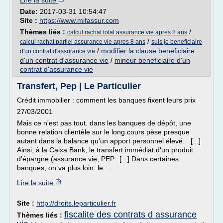
Lire la suite
Date:
2017-03-31 10:54:47
Site :
https://www.mifassur.com
Thèmes liés :
/
calcul rachat total assurance vie apres 8 ans
/
calcul rachat partiel assurance vie apres 8 ans
suis je beneficiaire
/
modifier la clause beneficiaire
d'un contrat d'assurance vie
d'un contrat d'assurance vie
/
mineur beneficiaire d'un
contrat d'assurance vie
Transfert, Pep | Le Particulier
Crédit immobilier : comment les banques fixent leurs prix
27/03/2001
Mais ce n'est pas tout. dans les banques de dépôt, une
bonne relation clientèle sur le long cours pèse presque
autant dans la balance qu'un apport personnel élevé. [...]
Ainsi, à la Caixa Bank, le transfert immédiat d'un produit
d'épargne (assurance vie, PEP. [...] Dans certaines
banques, on va plus loin. le...
Lire la suite
Site :
http://droits.leparticulier.fr
fiscalite des contrats d assurance
Thèmes liés :