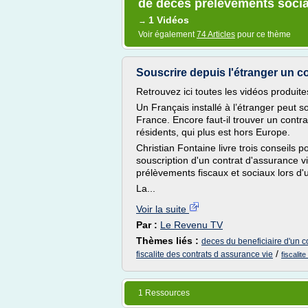
de deces prelevements soci
1 Vidéos
→
Voir également
74 Articles
pour ce thème
Souscrire depuis l'étranger un c
Retrouvez ici toutes les vidéos produit
Un Français installé à l’étranger peut 
France. Encore faut-il trouver un contr
résidents, qui plus est hors Europe.
Christian Fontaine livre trois conseils p
souscription d'un contrat d'assurance vie
prélèvements fiscaux et sociaux lors d'u
La...
Voir la suite
Par :
Le Revenu TV
Thèmes liés :
deces du beneficiaire d'un c
/
fiscalite des contrats d assurance vie
fiscalit
1 Ressources