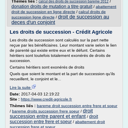
Thèmes liés :
/
calcul des droits de succession bareme 2012
donation droits de mutation a titre gratuit
/
abattement
droit de succession en ligne directe
/
calcul droits de
droit de succession au
succession ligne directe
/
deces d'un conjoint
Les droits de succession - Crédit Agricole
Les droits de succession sont calculés sur la part nette
reçue par les bénéficiaires. Leur montant varie selon le lien
de parenté qui existe entre eux et le défunt. Certains
héritiers sont toutefois totalement exonérés de droits de
succession.
Certains héritiers sont exonérés de droits
Quels que soient le montant et la part de succession qu'ils
recueillent, le conjoint et le...
Lire la suite
Date:
2017-04-03 12:19:22
Site :
https://www.credit-agricole.fr
Thèmes liés :
bareme droit succession entre frere et soeur
droit
/
bareme droits succession frere soeur
/
succession entre parent et enfant
droit
/
succession entre frere et soeur
/
abattement droit
succession frere et soeur