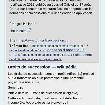
durcissement dans le cadre de la loi de finances
rectificative 2012 publiée au Journal Officiel du 17 août.
Retour sur l'ensemble mesures fiscales adoptées sur les
donations et successions et leur calendrier d'application.
.
François Hollande...
Lire la suite
Site :
http://www.toutsurlasuccession.com
Thèmes liés :
/
abattement donation somme d'argent 2011
donation d argent a un
/
rappel fiscal donation 6 ans
enfant
/
/
abattement
abattement donation ligne directe 2011
droit de succession en ligne directe
Droits de succession — Wikipédia
Les droits de succession sont un impôt indirect [1] prélevé
sur la transmission d'un patrimoine d'une personne
physique à une autre.
Sommaire
Article détaillé : Droits de succession (Belgique) .
Cette section est vide, insuffisamment détaillée ou
incomplète. Votre aide est la bienvenue !