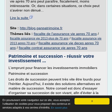
vie après 70 ans peut paraître, fiscalement, moins
intéressante. Or, dans certaines situations, ce choix peut
s'avérer non dénué...
Lire la suite
Site :
http://blog.ganpatrimoine.fr
Thèmes liés :
fiscalite de l'assurance vie apres 70 ans
/
/
fiscalite assurance vie 2013 plus de 70 ans
fiscalite assurance vie
/
fiscalite assurance vie deces apres 70
2013 apres 70 ans
ans
/
fiscalite contrat assurance vie apres 70 ans
Patrimoine et succession - réussir votre
investissement ...
L'emprunt pour financer les investissements immobiliers
Patrimoine et succession
Les droits de succession peuvent très vite être lourds pour
l'héritier. Aujourd'hui, il existe des solutions alternatives en
matière de succession. Notre conseil est donc d'essayer
d'organiser sa succession de son vivant, afin d'éviter à la
fois des droits de succession trop élevés mais aussi des
En poursuivant votre navigation sur ce site, vous acceptez
conflits...
X
l'utilisation de cookies pour vous proposer des contenus et
services adaptés à vos centres d'intérêts.
En savoir plus
Lire la suite