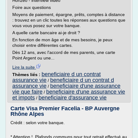
Horizéo - interview vidéo
Foire aux questions
Moyens de paiement, épargne, prêts, comptes à distance
: trouvez en un clic toutes les réponses aux questions que
vous vous posez sur votre banque.
A quelle carte bancaire ai-je droit ?
En fonction de mon âge et de mes besoins, je peux
choisir entre différentes cartes.
Dès 12 ans, avec l'accord de mes parents, une carte
Point Argent ou une...
Lire la suite
beneficiaire d un contrat
Thèmes liés :
assurance vie
beneficiaire d un contrat d
/
assurance vie
beneficiaire d'une assurance
/
vie que faire
beneficiaire d'une assurance vie
/
et impots
beneficiaire d'assurance vie
/
Carte Visa Premier Facelia - BP Auvergne
Rhône Alpes
Crédit : selon votre banque.
* Attention ! Plafonds communs pour tout retrait effectué au