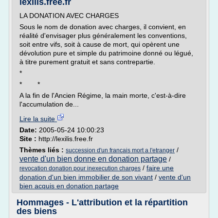
lexilis.free.fr
LA DONATION AVEC CHARGES
Sous le nom de donation avec charges, il convient, en
réalité d'envisager plus généralement les conventions,
soit entre vifs, soit à cause de mort, qui opèrent une
dévolution pure et simple du patrimoine donné ou légué,
à titre purement gratuit et sans contrepartie.
*
* *
A la fin de l'Ancien Régime, la main morte, c'est-à-dire
l'accumulation de...
Lire la suite
Date:
2005-05-24 10:00:23
Site :
http://lexilis.free.fr
Thèmes liés :
/
succession d'un francais mort a l'etranger
vente d'un bien donne en donation partage
/
/
faire une
revocation donation pour inexecution charges
donation d'un bien immobilier de son vivant
/
vente d'un
bien acquis en donation partage
Hommages - L'attribution et la répartition
des biens