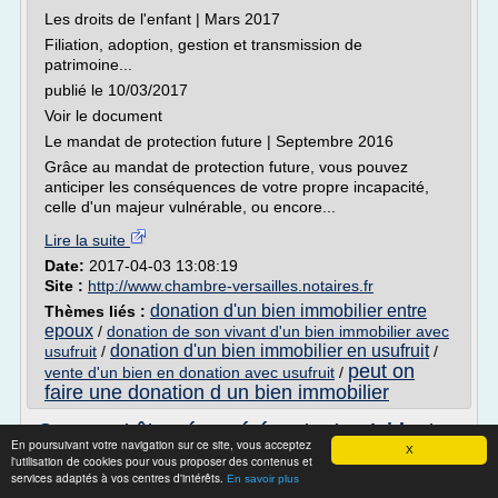
Les droits de l'enfant | Mars 2017
Filiation, adoption, gestion et transmission de
patrimoine...
publié le 10/03/2017
Voir le document
Le mandat de protection future | Septembre 2016
Grâce au mandat de protection future, vous pouvez
anticiper les conséquences de votre propre incapacité,
celle d'un majeur vulnérable, ou encore...
Lire la suite
Date:
2017-04-03 13:08:19
Site :
http://www.chambre-versailles.notaires.fr
donation d'un bien immobilier entre
Thèmes liés :
epoux
/
donation de son vivant d'un bien immobilier avec
donation d'un bien immobilier en usufruit
usufruit
/
/
peut on
vente d'un bien en donation avec usufruit
/
faire une donation d un bien immobilier
Comment être rémunéré en tant qu’aidant
En poursuivant votre navigation sur ce site, vous acceptez
familial
X
l'utilisation de cookies pour vous proposer des contenus et
services adaptés à vos centres d'intérêts.
Article rédigé par Marie-Hélène ISERN-REAL , Avocat, 24
En savoir plus