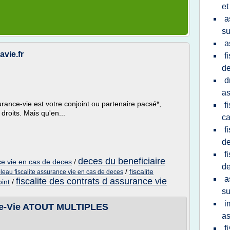
et
a
su
a
avie.fr
f
d
d
as
surance-vie est votre conjoint ou partenaire pacsé*,
f
droits. Mais qu'en...
ca
f
d
f
deces du beneficiaire
nce vie en cas de deces
/
d
/
fiscalite
bleau fiscalite assurance vie en cas de deces
a
fiscalite des contrats d assurance vie
int
/
su
i
ce-Vie ATOUT MULTIPLES
as
f