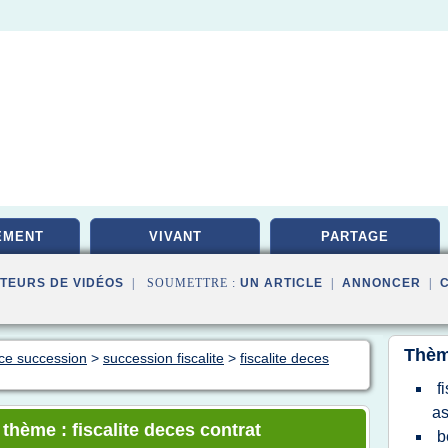
EMENT
VIVANT
PARTAGE
TEURS DE VIDÉOS
| SOUMETTRE :
UN ARTICLE
|
ANNONCER
|
Thèm
nce succession
>
succession fiscalite
>
fiscalite deces
f
as
 thème : fiscalite deces contrat
b