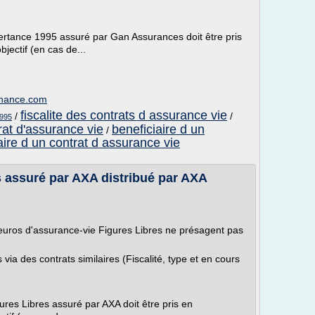
bertance 1995 assuré par Gan Assurances doit être pris
bjectif (en cas de...
finance.com
fiscalite des contrats d assurance vie
/
/
1995
rat d'assurance vie
beneficiaire d un
/
aire d un contrat d assurance vie
s assuré par AXA distribué par AXA
euros d'assurance-vie Figures Libres ne présagent pas
ia des contrats similaires (Fiscalité, type et en cours
ures Libres assuré par AXA doit être pris en