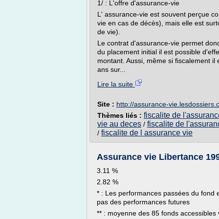
1/ : L'offre d'assurance-vie
L' assurance-vie est souvent perçue co
vie en cas de décès), mais elle est surt
de vie).
Le contrat d'assurance-vie permet donc d
du placement initial il est possible d'e
montant. Aussi, même si fiscalement il 
ans sur...
Lire la suite
Site :
http://assurance-vie.lesdossiers
fiscalite de l'assuran
Thèmes liés :
vie au deces
fiscalite de l'assuran
/
fiscalite de l assurance vie
/
Assurance vie Libertance 199
3.11 %
2.82 %
* : Les performances passées du fond 
pas des performances futures
** : moyenne des 85 fonds accessibles vi