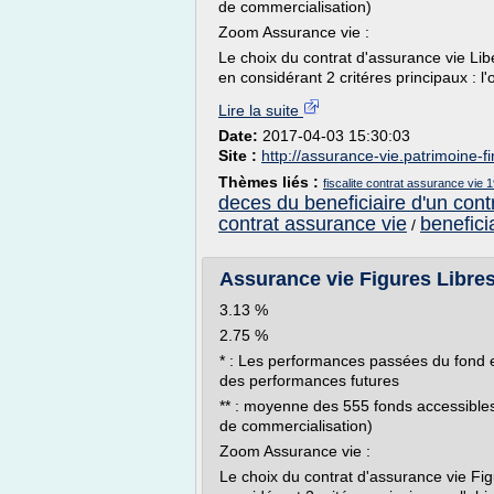
de commercialisation)
Zoom Assurance vie :
Le choix du contrat d'assurance vie Li
en considérant 2 critéres principaux : l'o
Lire la suite
Date:
2017-04-03 15:30:03
Site :
http://assurance-vie.patrimoine-
Thèmes liés :
fiscalite contrat assurance vie 
deces du beneficiaire d'un cont
contrat assurance vie
benefici
/
Assurance vie Figures Libre
3.13 %
2.75 %
* : Les performances passées du fond 
des performances futures
** : moyenne des 555 fonds accessibles v
de commercialisation)
Zoom Assurance vie :
Le choix du contrat d'assurance vie Fig