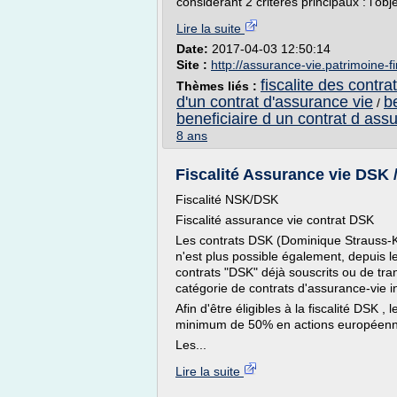
considérant 2 critéres principaux : l'obje
Lire la suite
Date:
2017-04-03 12:50:14
Site :
http://assurance-vie.patrimoine-
fiscalite des contr
Thèmes liés :
d'un contrat d'assurance vie
b
/
beneficiaire d un contrat d ass
8 ans
Fiscalité Assurance vie DSK
Fiscalité NSK/DSK
Fiscalité assurance vie contrat DSK
Les contrats DSK (Dominique Strauss-Kh
n'est plus possible également, depuis le
contrats "DSK" déjà souscrits ou de tran
catégorie de contrats d'assurance-vie in
Afin d'être éligibles à la fiscalité DSK
minimum de 50% en actions européennes
Les...
Lire la suite