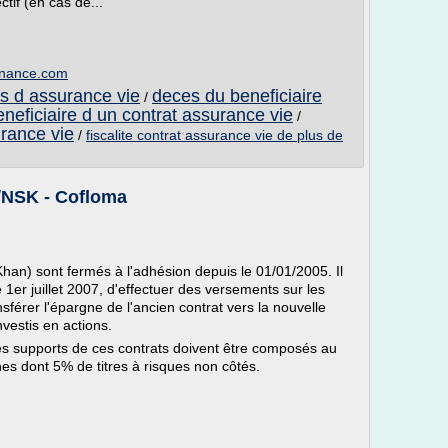
ctif (en cas de...
finance.com
ats d assurance vie
deces du beneficiaire
/
eneficiaire d un contrat assurance vie
/
urance vie
/
fiscalite contrat assurance vie de plus de
 /NSK - Cofloma
an) sont fermés à l'adhésion depuis le 01/01/2005. Il
 1er juillet 2007, d'effectuer des versements sur les
sférer l'épargne de l'ancien contrat vers la nouvelle
vestis en actions.
 , les supports de ces contrats doivent être composés au
 dont 5% de titres à risques non côtés.