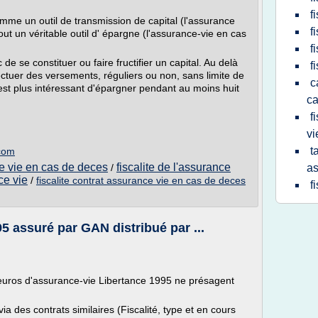
f
mme un outil de transmission de capital (l'assurance
f
out un véritable outil d' épargne (l'assurance-vie en cas
f
e se constituer ou faire fructifier un capital. Au delà
f
ffectuer des versements, réguliers ou non, sans limite de
c
est plus intéressant d'épargner pendant au moins huit
ca
f
vi
t
.com
ce vie en cas de deces
fiscalite de l'assurance
/
as
ce vie
/
fiscalite contrat assurance vie en cas de deces
f
5 assuré par GAN distribué par ...
euros d'assurance-vie Libertance 1995 ne présagent
a des contrats similaires (Fiscalité, type et en cours