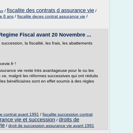
fiscalite des contrats d assurance vie
/
/
dsk
de 8 ans
/
fiscalite deces contrat assurance vie
/
Regime Fiscal avant 20 Novembre ...
uccession, la fiscalité, les frais, les abattements
evie.fr !
ssurance vie reste très avantageuse pour le ou les
e ce, malgré les réformes successives qui ont réduits
les bénéficiaires sont en effet soumis à des règles
e contrat avant 1991
/
fiscalite succession contrat
urance vie et succession
droits de
/
ie
/
droit de succession assurance vie avant 1991