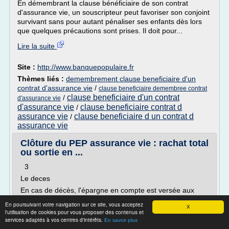
En démembrant la clause bénéficiaire de son contrat
d'assurance vie, un souscripteur peut favoriser son conjoint
survivant sans pour autant pénaliser ses enfants dès lors
que quelques précautions sont prises. Il doit pour...
Lire la suite
Site :
http://www.banquepopulaire.fr
Thèmes liés :
demembrement clause beneficiaire d'un
contrat d'assurance vie
/
clause beneficiaire demembree contrat
clause beneficiaire d'un contrat
/
d'assurance vie
d'assurance vie
clause beneficiaire contrat d
/
assurance vie
clause beneficiaire d un contrat d
/
assurance vie
Clôture du PEP assurance vie : rachat total
ou sortie en ...
3
Le deces
En cas de décès, l'épargne en compte est versée aux
bénéficiaires désignés, en capital ou en rente.
En poursuivant votre navigation sur ce site, vous acceptez
X
LE PRINCIPE DE LA SUCCESSION
l'utilisation de cookies pour vous proposer des contenus et
services adaptés à vos centres d'intérêts.
En savoir plus
En cas de décès du ou des assurés, les personnes