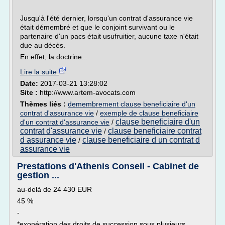
Jusqu'à l'été dernier, lorsqu'un contrat d'assurance vie
était démembré et que le conjoint survivant ou le
partenaire d'un pacs était usufruitier, aucune taxe n'était
due au décès.
En effet, la doctrine...
Lire la suite
Date:
2017-03-21 13:28:02
Site :
http://www.artem-avocats.com
Thèmes liés :
demembrement clause beneficiaire d'un
contrat d'assurance vie
/
exemple de clause beneficiaire
clause beneficiaire d'un
d'un contrat d'assurance vie
/
contrat d'assurance vie
clause beneficiaire contrat
/
d assurance vie
clause beneficiaire d un contrat d
/
assurance vie
Prestations d'Athenis Conseil - Cabinet de
gestion ...
au-delà de 24 430 EUR
45 %
-
*exonération des droits de succession sous plusieurs