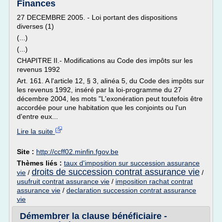
Finances
27 DECEMBRE 2005. - Loi portant des dispositions
diverses (1)
(...)
(...)
CHAPITRE II.- Modifications au Code des impôts sur les
revenus 1992
Art. 161. A l'article 12, § 3, alinéa 5, du Code des impôts sur
les revenus 1992, inséré par la loi-programme du 27
décembre 2004, les mots "L'exonération peut toutefois être
accordée pour une habitation que les conjoints ou l'un
d'entre eux...
Lire la suite
Site :
http://ccff02.minfin.fgov.be
Thèmes liés :
taux d'imposition sur succession assurance
droits de succession contrat assurance vie
vie
/
/
usufruit contrat assurance vie
/
imposition rachat contrat
assurance vie
/
declaration succession contrat assurance
vie
Démembrer la clause bénéficiaire -