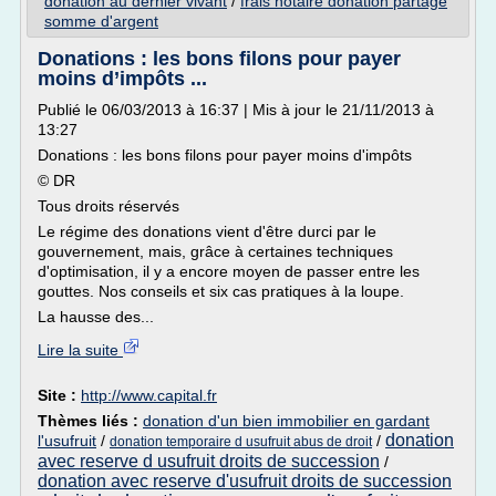
donation au dernier vivant
/
frais notaire donation partage
somme d'argent
Donations : les bons filons pour payer
moins d’impôts ...
Publié le 06/03/2013 à 16:37 | Mis à jour le 21/11/2013 à
13:27
Donations : les bons filons pour payer moins d'impôts
© DR
Tous droits réservés
Le régime des donations vient d'être durci par le
gouvernement, mais, grâce à certaines techniques
d'optimisation, il y a encore moyen de passer entre les
gouttes. Nos conseils et six cas pratiques à la loupe.
La hausse des...
Lire la suite
Site :
http://www.capital.fr
Thèmes liés :
donation d'un bien immobilier en gardant
donation
l'usufruit
/
/
donation temporaire d usufruit abus de droit
avec reserve d usufruit droits de succession
/
donation avec reserve d'usufruit droits de succession