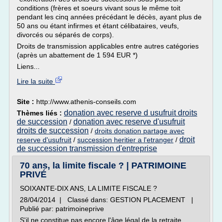
conditions (frères et soeurs vivant sous le même toit
pendant les cinq années précédant le décès, ayant plus de
50 ans ou étant infirmes et étant célibataires, veufs,
divorcés ou séparés de corps).
Droits de transmission applicables entre autres catégories
(après un abattement de 1 594 EUR *)
Liens...
Lire la suite
Site :
http://www.athenis-conseils.com
donation avec reserve d usufruit droits
Thèmes liés :
de succession
donation avec reserve d'usufruit
/
droits de succession
/
droits donation partage avec
droit
reserve d'usufruit
/
succession heritier a l'etranger
/
de succession transmission d'entreprise
70 ans, la limite fiscale ? | PATRIMOINE
PRIVÉ
SOIXANTE-DIX ANS, LA LIMITE FISCALE ?
28/04/2014 | Classé dans: GESTION PLACEMENT |
Publié par: patrimoineprive
S'il ne constitue pas encore l'âge légal de la retraite,