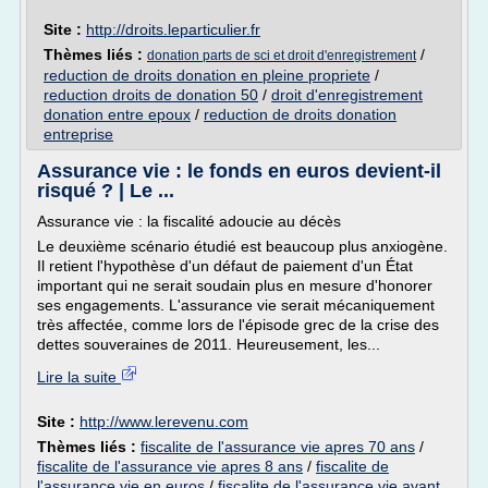
Site :
http://droits.leparticulier.fr
Thèmes liés :
/
donation parts de sci et droit d'enregistrement
reduction de droits donation en pleine propriete
/
reduction droits de donation 50
/
droit d'enregistrement
donation entre epoux
/
reduction de droits donation
entreprise
Assurance vie : le fonds en euros devient-il
risqué ? | Le ...
Assurance vie : la fiscalité adoucie au décès
Le deuxième scénario étudié est beaucoup plus anxiogène.
Il retient l'hypothèse d'un défaut de paiement d'un État
important qui ne serait soudain plus en mesure d'honorer
ses engagements. L'assurance vie serait mécaniquement
très affectée, comme lors de l'épisode grec de la crise des
dettes souveraines de 2011. Heureusement, les...
Lire la suite
Site :
http://www.lerevenu.com
Thèmes liés :
fiscalite de l'assurance vie apres 70 ans
/
fiscalite de l'assurance vie apres 8 ans
/
fiscalite de
l'assurance vie en euros
/
fiscalite de l'assurance vie avant