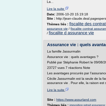
La...
Lire la suite
Date:
2006-10-20 15:19:18
Site :
http://jean-claude.deal.pagesper
fiscalite des contra
Thèmes liés :
assurance vie
/
fiscalite contrat assur
fiscalite d assurance vie
/
Assurance vie : quels avant
La famille Jassurmalin
Assurance vie : quels avantages ?
Publié par Stéphanie Robert le 09/08/2
23727 vues 7 réactions Note
Les avantages procurés par l'assuranc
Cécile Jassurmalin est la seule de la fa
assurance vie . Pour elle, la raison est 
Lire la suite
Site :
https://www.assurland.com
Thèmes liés :
imposition retrait assurance 