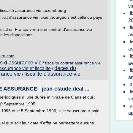
vi
 fiscalité assurance vie Luxembourg
f
ontrat d'assurance vie luxembourgeois est celle du pays
2
f
fiscal en France verra son contrat d'assurance vie
av
les dispositions...
f
as
urg.com
f
ats d assurance vie
/
fiscalite contrat assurance vie
av
deces du
assurance vie et fiscalite
/
f
rance vie
fiscalite d'assurance vie
/
a
a
ASSURANCE - jean-claude.deal ...
f
périodiques d' une durée minimale de 6 ans et qui :
vi
 20 Septembre 1995.
a
 1995 et le 5 Septembre 1996, si le souscripteur paie
ap
uel que soit leur date d'effet ne permettent aucune