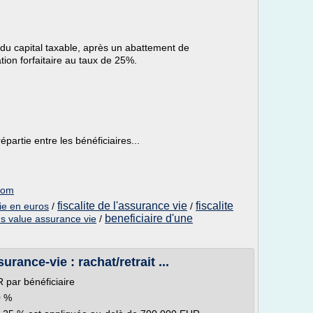
u capital taxable, après un abattement de
tion forfaitaire au taux de 25%.
artie entre les bénéficiaires...
.com
fiscalite de l'assurance vie
fiscalite
vie en euros
/
/
beneficiaire d'une
lus value assurance vie
/
urance-vie : rachat/retrait ...
 par bénéficiaire
0 %