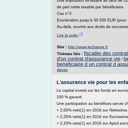
Une imposition forfaitaire au taux de 
de part nette taxable par bénéficiaire.
Cas n°3
Exonération jusqu'à 30 500 EUR (pour 
Au-delà, soumis aux droits de succession
Lire la suite
Site :
http://www.jechange.fr
fiscalite des contr
Thèmes liés :
d'un contrat d'assurance vie
b
/
beneficiaire d un contrat d ass
deces
L'assurance vie pour les enfa
Le capital investi sur les fonds en euros
100 % garanti
Une participation au bénéfices servie 
+ 2,65% nets(1) en 2016 sur Netissima 
+ 2,25% nets(1) en 2016 sur Eurossima
+ 2,20% nets(1) en 2016 sur Apicil euro 