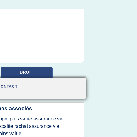
DROIT
CONTACT
es associés
mpot plus value assurance vie
iscalite rachat assurance vie
ins value