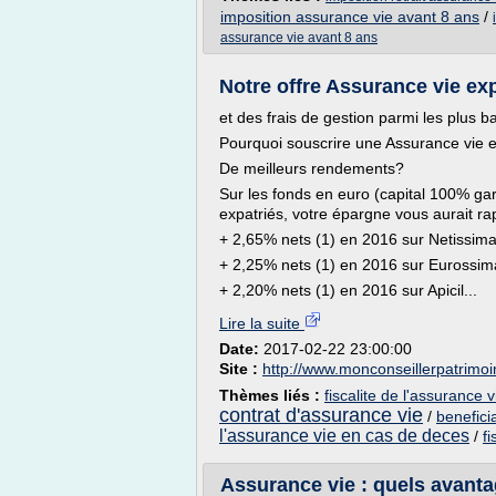
imposition assurance vie avant 8 ans
/
assurance vie avant 8 ans
Notre offre Assurance vie expat
et des frais de gestion parmi les plus 
Pourquoi souscrire une Assurance vie e
De meilleurs rendements?
Sur les fonds en euro (capital 100% gar
expatriés, votre épargne vous aurait ra
+ 2,65% nets (1) en 2016 sur Netissim
+ 2,25% nets (1) en 2016 sur Eurossim
+ 2,20% nets (1) en 2016 sur Apicil...
Lire la suite
Date:
2017-02-22 23:00:00
Site :
http://www.monconseillerpatrimoi
Thèmes liés :
fiscalite de l'assurance 
contrat d'assurance vie
/
benefici
l'assurance vie en cas de deces
/
f
Assurance vie : quels avanta