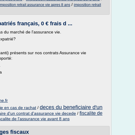
/
imposition retrait assurance vie apres 8 ans
imposition retrait
riés français, 0 € frais d ...
bas du marché de l'assurance vie.
xpatrié?
anti) présents sur nos contrats Assurance vie
pporté:
a
a
ne.fr
deces du beneficiaire d'un
vie en cas de rachat
/
fiscalite de
aire d'un contrat d'assurance vie decede
/
iscalite de l'assurance vie avant 8 ans
ges fiscaux