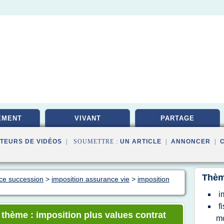
EMENT
VIVANT
PARTAGE
TEURS DE VIDÉOS
| SOUMETTRE :
UN ARTICLE
|
ANNONCER
|
Thèm
nce succession
>
imposition assurance vie
>
imposition
i
f
 thème : imposition plus values contrat
mo