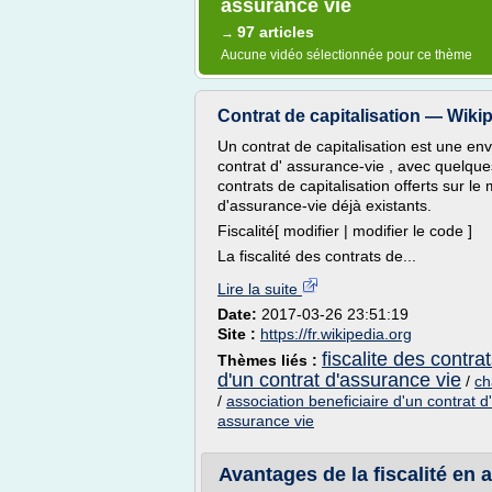
assurance vie
97 articles
→
Aucune vidéo sélectionnée pour ce thème
Contrat de capitalisation — Wiki
Un contrat de capitalisation est une en
contrat d' assurance-vie , avec quelques 
contrats de capitalisation offerts sur l
d'assurance-vie déjà existants.
Fiscalité[ modifier | modifier le code ]
La fiscalité des contrats de...
Lire la suite
Date:
2017-03-26 23:51:19
Site :
https://fr.wikipedia.org
fiscalite des contra
Thèmes liés :
d'un contrat d'assurance vie
/
ch
/
association beneficiaire d'un contrat 
assurance vie
Avantages de la fiscalité e