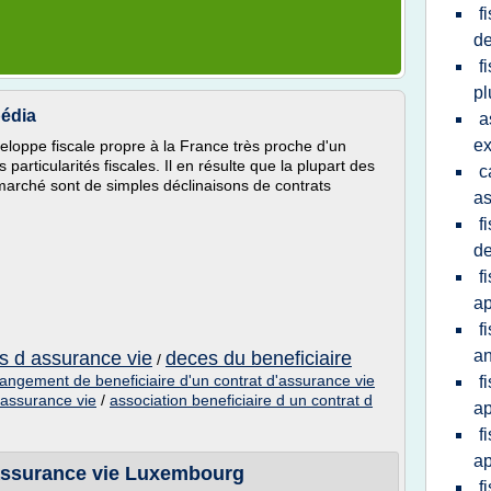
f
de
f
pl
pédia
a
e
veloppe fiscale propre à la France très proche d'un
particularités fiscales. Il en résulte que la plupart des
c
e marché sont de simples déclinaisons de contrats
as
f
de
f
ap
f
a
ts d assurance vie
deces du beneficiaire
/
angement de beneficiaire d'un contrat d'assurance vie
f
d'assurance vie
/
association beneficiaire d un contrat d
ap
f
ap
n assurance vie Luxembourg
f