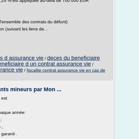
31,25 % est appliquée au-delà de 700 000 EUR
l'ensemble des contrats du défunt)
 (suivant les liens de...
ats d assurance vie
deces du beneficiaire
/
eneficiaire d un contrat assurance vie
/
urance vie
/
fiscalite contrat assurance vie en cas de
nts mineurs par Mon ...
 est
chaque année:
;
 ;
garanti .