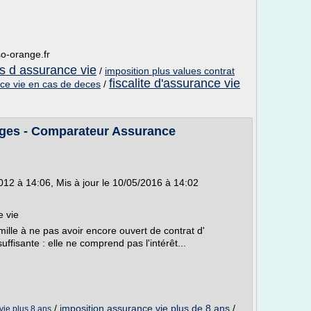
so-orange.fr
ts d assurance vie
/
imposition plus values contrat
fiscalite d'assurance vie
ance vie en cas de deces
/
ages - Comparateur Assurance
012 à 14:06, Mis à jour le 10/05/2016 à 14:02
e vie
mille à ne pas avoir encore ouvert de contrat d'
suffisante : elle ne comprend pas l'intérêt...
/
imposition assurance vie plus de 8 ans
/
vie plus 8 ans