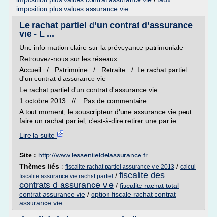
imposition plus values contrat assurance vie
/
taux
imposition plus values assurance vie
Le rachat partiel d’un contrat d’assurance
vie - L ...
Une information claire sur la prévoyance patrimoniale
Retrouvez-nous sur les réseaux
Accueil / Patrimoine / Retraite / Le rachat partiel
d'un contrat d'assurance vie
Le rachat partiel d'un contrat d'assurance vie
1 octobre 2013 // Pas de commentaire
A tout moment, le souscripteur d'une assurance vie peut
faire un rachat partiel, c'est-à-dire retirer une partie...
Lire la suite
Site :
http://www.lessentieldelassurance.fr
Thèmes liés :
/
fiscalite rachat partiel assurance vie 2013
calcul
fiscalite des
/
fiscalite assurance vie rachat partiel
contrats d assurance vie
/
fiscalite rachat total
contrat assurance vie
/
option fiscale rachat contrat
assurance vie