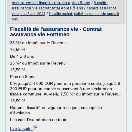
assurance vie fiscalite retraits apres 8 ans
/
fiscalite
assurance vie rachat total apres 8 ans
/
fiscalite assurance
/
vie apres 8 ans 2013
fiscalite rachat partiel assurance vie apres 8
ans
Fiscalité de l'assurance vie - Contrat
assurance vie Fortuneo
35 %* ou Impôt sur le Revenu
15,50 %
De 4 à 8 ans
15 %* ou Impôt sur le Revenu
15,50 %
Plus de 8 ans
0 % jusqu'à 4 600 EUR pour une personne seule, jusqu'à 9
200 EUR pour un couple souscrivant à une déclaration
fiscale commune. Au-delà, 7,50 %* ou Impôt sur le Revenu.
15,50 %
Rappel : fiscalité en vigueur à ce jour, susceptible
d'évolution.
Les cas d'exonération de toute...
Lire la suite