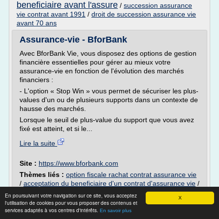
beneficiaire avant l'assure
/
succession assurance
vie contrat avant 1991
/
droit de succession assurance vie
avant 70 ans
Assurance-vie - BforBank
Avec BforBank Vie, vous disposez des options de gestion
financière essentielles pour gérer au mieux votre
assurance-vie en fonction de l'évolution des marchés
financiers :
- L'option « Stop Win » vous permet de sécuriser les plus-
values d'un ou de plusieurs supports dans un contexte de
hausse des marchés.
Lorsque le seuil de plus-value du support que vous avez
fixé est atteint, et si le...
Lire la suite
Site :
https://www.bforbank.com
Thèmes liés :
option fiscale rachat contrat assurance vie
/
acceptation du beneficiaire d'un contrat d'assurance vie
/
deces du beneficiaire d'un contrat
En poursuivant votre navigation sur ce site, vous acceptez
X
d'assurance vie
beneficiaire d un contrat
/
l'utilisation de cookies pour vous proposer des contenus et
assurance vie
beneficiaire d un contrat d
services adaptés à vos centres d'intérêts.
/
En savoir plus