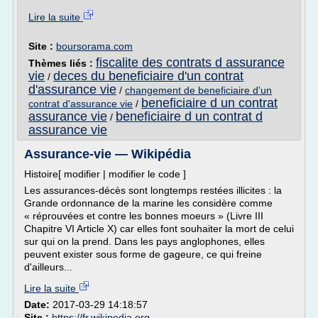
Lire la suite
Site :
boursorama.com
fiscalite des contrats d assurance
Thèmes liés :
vie
deces du beneficiaire d'un contrat
/
d'assurance vie
/
changement de beneficiaire d'un
beneficiaire d un contrat
contrat d'assurance vie
/
assurance vie
beneficiaire d un contrat d
/
assurance vie
Assurance-vie — Wikipédia
Histoire[ modifier | modifier le code ]
Les assurances-décès sont longtemps restées illicites : la
Grande ordonnance de la marine les considère comme
« réprouvées et contre les bonnes moeurs » (Livre III
Chapitre VI Article X) car elles font souhaiter la mort de celui
sur qui on la prend. Dans les pays anglophones, elles
peuvent exister sous forme de gageure, ce qui freine
d'ailleurs...
Lire la suite
Date:
2017-03-29 14:18:57
Site :
https://fr.wikipedia.org