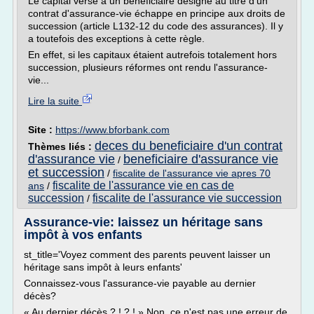
Le capital versé à un bénéficiaire désigné au titre d'un
contrat d'assurance-vie échappe en principe aux droits de
succession (article L132-12 du code des assurances). Il y
a toutefois des exceptions à cette règle.
En effet, si les capitaux étaient autrefois totalement hors
succession, plusieurs réformes ont rendu l'assurance-
vie...
Lire la suite
Site :
https://www.bforbank.com
deces du beneficiaire d'un contrat
Thèmes liés :
d'assurance vie
beneficiaire d'assurance vie
/
et succession
/
fiscalite de l'assurance vie apres 70
fiscalite de l'assurance vie en cas de
ans
/
succession
fiscalite de l'assurance vie succession
/
Assurance-vie: laissez un héritage sans
impôt à vos enfants
st_title='Voyez comment des parents peuvent laisser un
héritage sans impôt à leurs enfants'
Connaissez-vous l'assurance-vie payable au dernier
décès?
« Au dernier décès ? ! ? ! » Non, ce n'est pas une erreur de