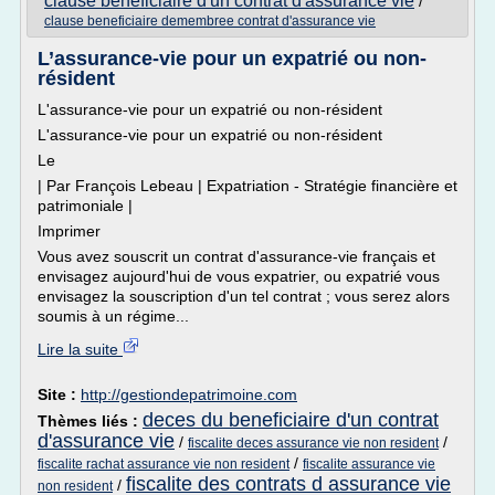
clause beneficiaire d'un contrat d'assurance vie
/
clause beneficiaire demembree contrat d'assurance vie
L’assurance-vie pour un expatrié ou non-
résident
L'assurance-vie pour un expatrié ou non-résident
L'assurance-vie pour un expatrié ou non-résident
Le
| Par François Lebeau | Expatriation - Stratégie financière et
patrimoniale |
Imprimer
Vous avez souscrit un contrat d'assurance-vie français et
envisagez aujourd'hui de vous expatrier, ou expatrié vous
envisagez la souscription d'un tel contrat ; vous serez alors
soumis à un régime...
Lire la suite
Site :
http://gestiondepatrimoine.com
deces du beneficiaire d'un contrat
Thèmes liés :
d'assurance vie
/
/
fiscalite deces assurance vie non resident
/
fiscalite rachat assurance vie non resident
fiscalite assurance vie
fiscalite des contrats d assurance vie
/
non resident