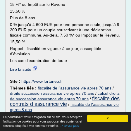
15 %* ou Impôt sur le Revenu
15,50 %
Plus de 8 ans
0 % jusqu'à 4 600 EUR pour une personne seule, jusqu'à 9
200 EUR pour un couple souscrivant à une déclaration
fiscale commune. Au-delà, 7,50 %* ou Impôt sur le Revenu.
15,50 %
Rappel : fiscalité en vigueur à ce jour, susceptible
d'évolution.
Les cas d'exonération de toute...
Lire la suite
Site :
https://www.fortuneo.fr
Thèmes liés :
fiscalite de l'assurance vie apres 70 ans
/
droits succession assurance vie apres 70 ans
/
calcul droits
fiscalite des
de succession assurance vie apres 70 ans
/
contrats d assurance vie
/
fiscalite de l'assurance vie
apres 8 ans
En poursuivant votre navigation sur ce site, vous acceptez
Compte Épargne Libre Avenir Multisupport
X
l'utilisation de cookies pour vous proposer des contenus et
| MIF Assurance Vie
services adaptés à vos centres d'intérêts.
En savoir plus