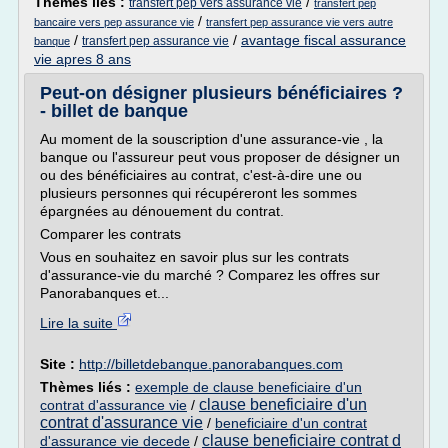
Thèmes liés :
/
transfert pep vers assurance vie
transfert pep
/
bancaire vers pep assurance vie
transfert pep assurance vie vers autre
/
/
avantage fiscal assurance
transfert pep assurance vie
banque
vie apres 8 ans
Peut-on désigner plusieurs bénéficiaires ?
- billet de banque
Au moment de la souscription d'une assurance-vie , la
banque ou l'assureur peut vous proposer de désigner un
ou des bénéficiaires au contrat, c'est-à-dire une ou
plusieurs personnes qui récupéreront les sommes
épargnées au dénouement du contrat.
Comparer les contrats
Vous en souhaitez en savoir plus sur les contrats
d'assurance-vie du marché ? Comparez les offres sur
Panorabanques et...
Lire la suite
Site :
http://billetdebanque.panorabanques.com
Thèmes liés :
exemple de clause beneficiaire d'un
clause beneficiaire d'un
contrat d'assurance vie
/
contrat d'assurance vie
/
beneficiaire d'un contrat
clause beneficiaire contrat d
d'assurance vie decede
/